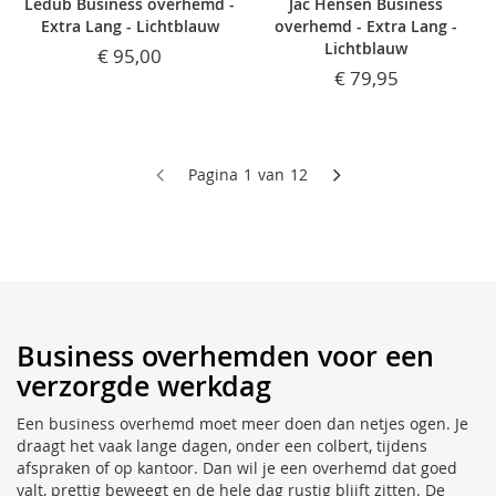
Ledub Business overhemd -
Jac Hensen Business
Extra Lang - Lichtblauw
overhemd - Extra Lang -
Lichtblauw
€ 95,00
€ 79,95
U lees momenteel pagina
Pagina
Pagina
1
van
12
Business overhemden voor een
verzorgde werkdag
Een business overhemd moet meer doen dan netjes ogen. Je
draagt het vaak lange dagen, onder een colbert, tijdens
afspraken of op kantoor. Dan wil je een overhemd dat goed
valt, prettig beweegt en de hele dag rustig blijft zitten. De