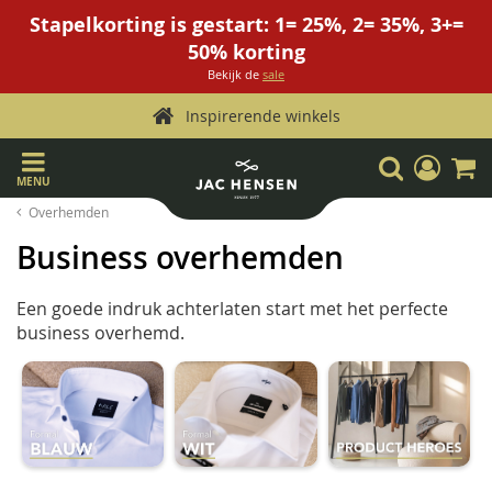
Stapelkorting is gestart: 1= 25%, 2= 35%, 3+=
50% korting
Bekijk de
sale
Inspirerende winkels
Ga
Zoek
Mijn
W
naar
account
MENU
de
Overhemden
inhoud
Business overhemden
Een goede indruk achterlaten start met het perfecte
business overhemd.