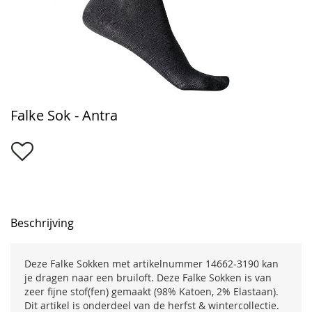
Ga
Falke Sok - Antra
naar
het
begin
van
de
afbeeldingen-
gallerij
Beschrijving
Deze Falke Sokken met artikelnummer 14662-3190 kan
je dragen naar een bruiloft. Deze Falke Sokken is van
zeer fijne stof(fen) gemaakt (98% Katoen, 2% Elastaan).
Dit artikel is onderdeel van de herfst & wintercollectie.