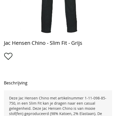
Ga
Jac Hensen Chino - Slim Fit - Grijs
naar
het
begin
van
de
afbeeldingen-
gallerij
Beschrijving
Deze Jac Hensen Chino met artikelnummer 1-11-098-85-
750, in een Slim Fit kan je dragen naar een casual
gelegenheid. Deze Jac Hensen Chino is van mooie
stof(fen) geproduceerd (98% Katoen, 2% Elastaan). De