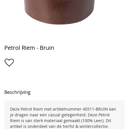
Ga
Petrol Riem - Bruin
naar
het
begin
van
de
afbeeldingen-
gallerij
Beschrijving
Deze Petrol Riem met artikelnummer 40511-BRUIN kan
je dragen naar een casual gelegenheid. Deze Petrol
Riem is van sterk materiaal gemaakt (100% Leer). Dit
artikel is onderdeel van de herfst & wintercollectie.