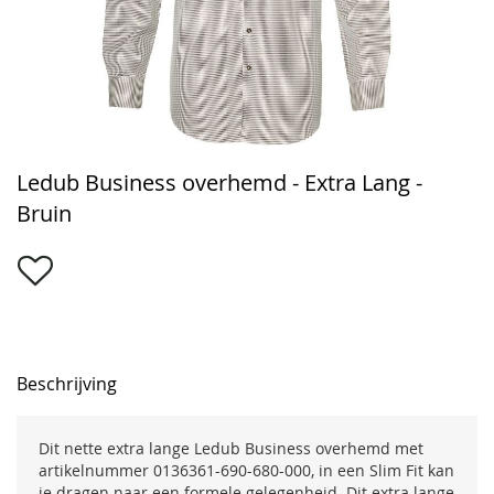
Ga
Ledub Business overhemd - Extra Lang -
naar
het
Bruin
begin
van
de
afbeeldingen-
gallerij
Beschrijving
Dit nette extra lange Ledub Business overhemd met
artikelnummer 0136361-690-680-000, in een Slim Fit kan
je dragen naar een formele gelegenheid. Dit extra lange