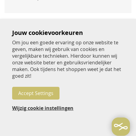
Jouw cookievoorkeuren
Om jou een goede ervaring op onze website te
geven, maken wij gebruik van cookies en
Over Jac Hensen
vergelijkbare technieken. Hierdoor kunnen wij
onze website beter en gebruiksvriendelijker
Beoordeel Jac Hensen
maken. Ook tijdens het shoppen weet je dat het
goed zit!
Klantenservice
Betaalwijzen
Accept Settings
Volg Jac Hensen
Wijzig cookie instellingen
Nieuwsbrief
Algemene voorwaarden
Privacy- en cookiebeleid
2026 © Jac Hensen Winkels B.V.