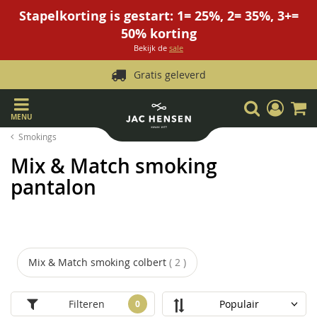
Stapelkorting is gestart: 1= 25%, 2= 35%, 3+=
50% korting
Bekijk de
sale
Gratis geleverd
Ga
Zoek
Mijn
W
naar
account
MENU
de
Smokings
inhoud
Mix & Match smoking
pantalon
Mix & Match smoking colbert
2
Filteren